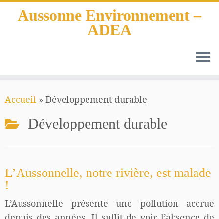
Aussonne Environnement –
ADEA
Passer
Accueil
»
Développement durable
au
contenu
Développement durable
L’Aussonnelle, notre rivière, est malade
!
L’Aussonnelle présente une pollution accrue
depuis des années. Il suffit de voir l’absence de