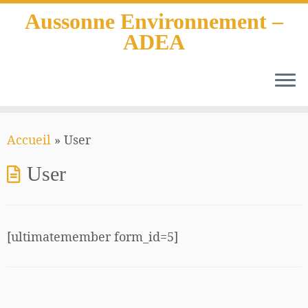
Aussonne Environnement –
ADEA
Passer
Accueil
»
User
au
contenu
User
[ultimatemember form_id=5]